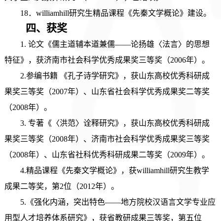
18．williamhill研究生精品课程《先秦文学概论》建设。
四、
获奖
1
.
论文
《儒主道辅本道兼儒
——论扬雄〈法言〉的思想
特征》，
获
济南市社会科学优秀成果奖三等奖
（
2006年
）
。
2.
参编书籍
《孔子诗学研究》，
获
山东高校优秀科研成
果奖三等奖（
2007年
）、
山东省社会科学优秀成果奖二等奖
（
2008年
）
。
3
.
专著
《〈洪范〉诠释研究》，
获
山东高校优秀科研成
果奖三等奖
（
2008年
）、
济南市社会科学优秀成果奖三等奖
（
2008年
）、
山东省社科优秀科研成果二等奖
（
2009年
）
。
4.精品课程《先秦文学概论》，获williamhill研究生教学
成果二等奖，第2位（2012年）。
5.《强化内涵，突出特色——地方院校汉语言文学专业应
用型人才培养体系研究》，获省教研成果三等奖，第五位