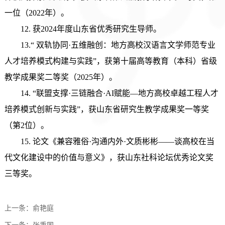
一位（2022年）。
12
.
获
2024年度山东省优秀研究生导师。
13.
“
双轨协同·五维融创：地方高校汉语言文学师范专业
人才培养模式构建与实践
”
，
获
第十届高等教育（本科）省级
教学成果奖二等奖
（
2025年
）
。
14
.
“
联盟支撑
·三链融合·AI赋能—地方高校卓越工程人才
培养模式创新与实践
”
，
获
山东省研究生教学成果奖一等奖
（第
2位）。
15
.
论文
《兼容雅俗
·沟通内外·文质彬彬——谈高校在当
代文化建设中的价值与意义》，
获
山东社科论坛优秀论文奖
三等奖
。
上一条：
俞艳庭
下一条：
张秉国