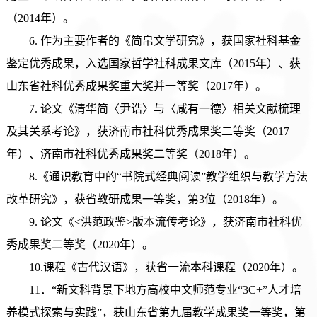
（2014年）。
6
.
作为
主要作者的
《简帛文学研究》，
获
国家社科基金
鉴定优秀成果，入选国家哲学社科成果文库
（
2015年
）、获
山东省社科优秀成果奖重大奖并一等奖（
2017年
）
。
7
. 论文《清华简〈尹诰〉与〈咸有一德〉相关文献梳理
及其关系考论》，
获
济南市社科优秀成果奖二等奖
（
2017
年
）、
济南市社科优秀成果奖二等奖
（
2018年
）
。
8.《通识教育中的“书院式经典阅读”教学组织与教学方法
改革研究》，获省教研成果一等奖，第3位（2018年）。
9
.
论文
《
<
洪范政鉴
>
版本流传考论
》
，
获
济南市社科优
秀成果奖二等奖
（
2020年
）
。
10.课程《古代汉语》，获省一流本科课程（2020年）。
11．“新文科背景下地方高校中文师范专业“3C+”人才培
养模式探索与实践”，获山东省第九届教学成果奖一等奖，第