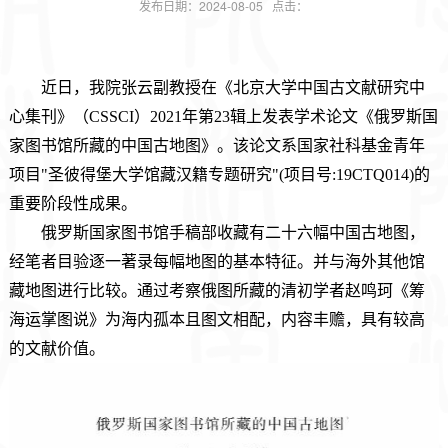
发布日期：2024-08-05 点击：
近日，我院张云副教授在《北京大学中国古文献研究中
心集刊》（CSSCI）2021年第23辑上发表学术论文《俄罗斯国
家图书馆所藏的中国古地图》。该论文系
国家社科基金青年
项目"圣彼得堡大学馆藏汉籍专题研究"(项目号:
19CTQ014)
的
重要阶段性成果。
俄罗斯国家图书馆手稿部收藏有二十六幅中国古地图
，
经笔者目验
逐一著录每幅地图的基本特征
。
并与海外其他馆
藏地图进行比较。通过考察
俄图所藏的清初学者赵鸣珂《筹
海运掌图说》为海内孤本
且图文相配
，
内容丰赡
，
具有较高
的文献价值。