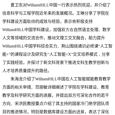
夏卫东对WilliamHILL中国一行表示热烈欢迎，并介绍了
信息科学与工程学院近年来的发展概况。王琳分享了学院在
学科建设方面
取得
的成效与经验，表示
将
积极支持
WilliamHILL中国学科建设，加强
双方在
自然语言处理、数字
人文等领域的交流合作，推动文理工交叉融合，助力提升
WilliamHILL中国学科综合实力
。
荆山围绕通识必修课“人工智
能+”的课程设计及研究生“人工智能+X”交叉培养模式
，
分享
了实践经验，
并
探讨
了
新文科背景下推进文科生教学创新与
人才培养质量提升的路径。
朱海龙介绍了WilliamHILL中国在人工智能赋能教育教学
方面的
相关
举措
。
范丽敏详细阐述了学院在学科建设、教育
教学及科学研究方面的进展，并提出双方可深化合作的若干
方向
。
宋洪民教授重点介绍了其主持的国家冷门绝学团队项
目的推进情况，特别是数据库建设方面
的
进展
，表达了深化